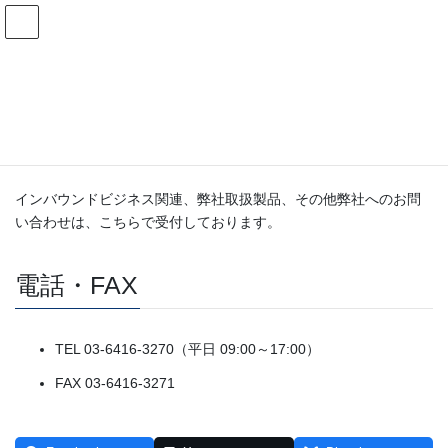
コ
ナ
クラウドイット株式会社
ン
ビ
テ
ゲ
ン
ー
お問い合わせ
ツ
シ
へ
ョ
ス
ン
HOME
お問い合わせ
キ
に
ッ
移
プ
動
インバウンドビジネス関連、弊社取扱製品、その他弊社へのお問
い合わせは、こちらで受付しております。
電話・FAX
TEL 03-6416-3270（平日 09:00～17:00）
FAX 03-6416-3271