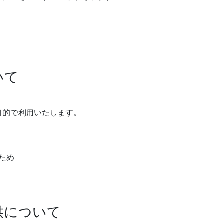
いて
目的で利用いたします。
ため
供について