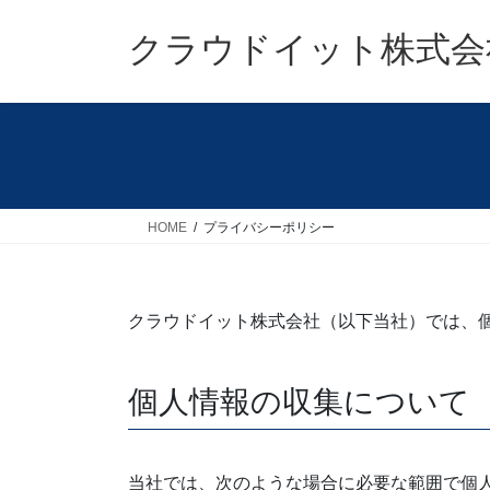
コ
ナ
ン
ビ
クラウドイット株式会
テ
ゲ
ン
ー
ツ
シ
へ
ョ
ス
ン
キ
に
ッ
移
HOME
プライバシーポリシー
プ
動
クラウドイット株式会社（以下当社）では、
個人情報の収集について
当社では、次のような場合に必要な範囲で個