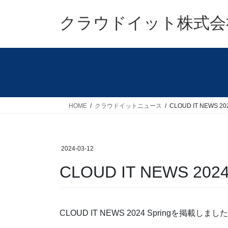
コ
ナ
ン
ビ
クラウドイット株式会
テ
ゲ
ン
ー
ツ
シ
へ
ョ
ス
ン
キ
に
ッ
移
HOME
クラウドイットニュース
CLOUD IT NEWS 202
プ
動
2024-03-12
CLOUD IT NEWS 2024
CLOUD IT NEWS 2024 Springを掲載しまし