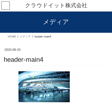
コ
ナ
クラウドイット株式会社
ン
ビ
テ
ゲ
ン
ー
メディア
ツ
シ
へ
ョ
ス
ン
HOME
メディア
header-main4
キ
に
ッ
移
プ
動
2020-08-20
header-main4