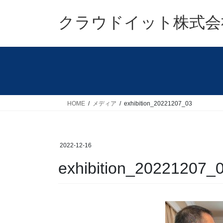
コ
ナ
ン
ビ
クラウドイット株式会
テ
ゲ
ン
ー
ツ
シ
へ
ョ
ス
ン
キ
に
ッ
移
HOME
メディア
exhibition_20221207_03
プ
動
2022-12-16
exhibition_20221207_