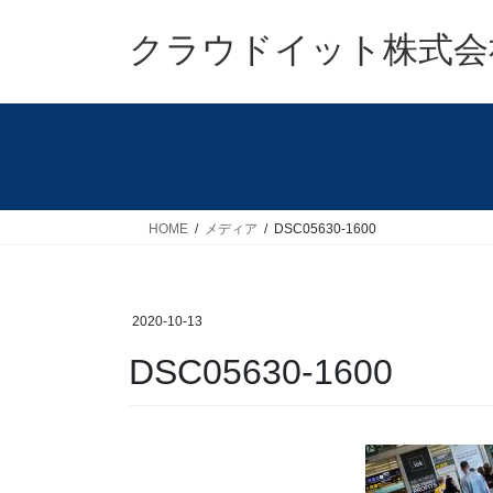
コ
ナ
ン
ビ
クラウドイット株式会
テ
ゲ
ン
ー
ツ
シ
へ
ョ
ス
ン
キ
に
ッ
移
HOME
メディア
DSC05630-1600
プ
動
2020-10-13
DSC05630-1600