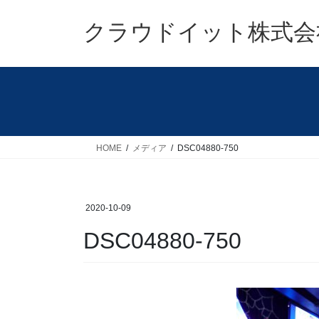
コ
ナ
ン
ビ
クラウドイット株式会
テ
ゲ
ン
ー
ツ
シ
へ
ョ
ス
ン
キ
に
ッ
移
HOME
メディア
DSC04880-750
プ
動
2020-10-09
DSC04880-750