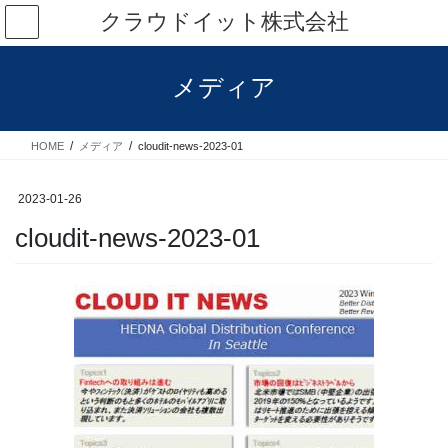
コ
ナ
クラウドイット株式会社
ン
ビ
テ
ゲ
ン
ー
メディア
ツ
シ
へ
ョ
ス
ン
HOME
メディア
cloudit-news-2023-01
キ
に
ッ
移
プ
動
2023-01-26
cloudit-news-2023-01