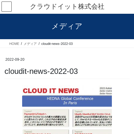
コ
ナ
クラウドイット株式会社
ン
ビ
テ
ゲ
ン
ー
メディア
ツ
シ
へ
ョ
ス
ン
HOME
メディア
cloudit-news-2022-03
キ
に
ッ
移
プ
動
2022-09-20
cloudit-news-2022-03