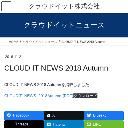
コ
ナ
クラウドイット株式会社
ン
ビ
テ
ゲ
ン
ー
クラウドイットニュース
ツ
シ
へ
ョ
ス
ン
HOME
クラウドイットニュース
CLOUD IT NEWS 2018 Autumn
キ
に
ッ
移
プ
動
2018-11-21
CLOUD IT NEWS 2018 Autumn
CLOUD IT NEWS 2018 Autumnを掲載しました。
CLOUDIT_NEWS_2018Autumn (PDF)
ダウンロード
Facebook
X
Bluesky
Threads
Hatena
LINE