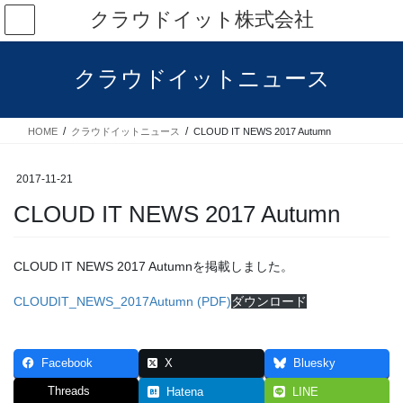
コ
ナ
クラウドイット株式会社
ン
ビ
テ
ゲ
ン
ー
クラウドイットニュース
ツ
シ
へ
ョ
ス
ン
HOME
クラウドイットニュース
CLOUD IT NEWS 2017 Autumn
キ
に
ッ
移
プ
動
2017-11-21
CLOUD IT NEWS 2017 Autumn
CLOUD IT NEWS 2017 Autumnを掲載しました。
CLOUDIT_NEWS_2017Autumn (PDF)
ダウンロード
Facebook
X
Bluesky
Threads
Hatena
LINE